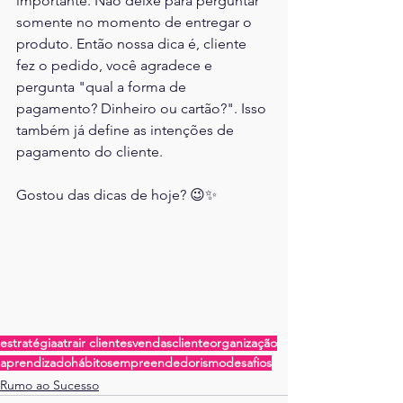
importante. Não deixe para perguntar 
somente no momento de entregar o 
produto. Então nossa dica é, cliente 
fez o pedido, você agradece e 
pergunta "qual a forma de 
pagamento? Dinheiro ou cartão?". Isso 
também já define as intenções de 
pagamento do cliente.
Gostou das dicas de hoje? 😉✨
estratégia
atrair clientes
vendas
cliente
organização
aprendizado
hábitos
empreendedorismo
desafios
Rumo ao Sucesso