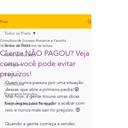
Post
Todos os Posts
Consultora de Sucesso Romance e Favorita
Todos os Posts
18 de out. de 2022
2 min de leitura
Cliente NÃO PAGOU? Veja
Rumo ao Sucesso
como você pode evitar
Instagram
prejuízos!
S.O.S
Quem nunca passou por uma situação 
Conteúdos
dessas que atire a primeira pedra!😩
Programa Impulso
Mas hoje, a gente trouxe umas dicas 
bem legais para te ajudar a acabar com 
Programa Impulso Portugal
isso e nunca mais sair no prejuízo. 🤑
Quando a gente começa a vender, 