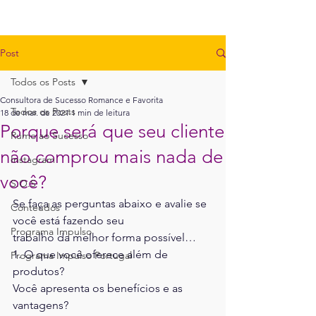
Post
Todos os Posts
Consultora de Sucesso Romance e Favorita
Todos os Posts
18 de mar. de 2021
1 min de leitura
Porque será que seu cliente
Rumo ao Sucesso
não comprou mais nada de
Instagram
você?
S.O.S
Se faça as perguntas abaixo e avalie se 
Conteúdos
você está fazendo seu
Programa Impulso
trabalho da melhor forma possível…
1. O que você oferece além de 
Programa Impulso Portugal
produtos?
Você apresenta os benefícios e as 
vantagens?