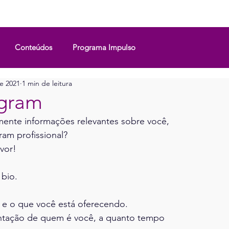
 APOIO
BLOG
ROMANCE
FAVORITA
FERRAMENTAS
Conteúdos
Programa Impulso
e 2021
1 min de leitura
agram
lmente informações relevantes sobre você,
ram profissional?
vor!
bio.
 e o que você está oferecendo.
ntação de quem é você, a quanto tempo