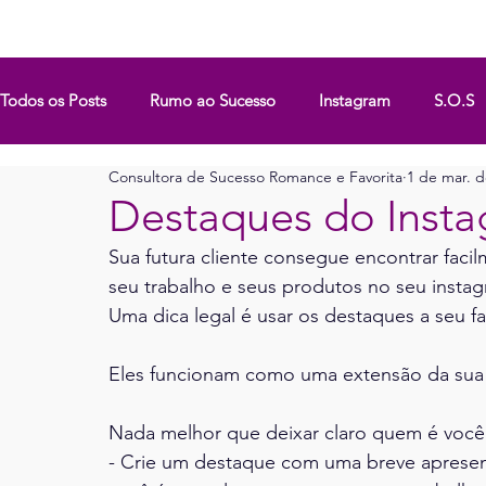
HOME
CONTEÚDO
MATERIAL DE
Todos os Posts
Rumo ao Sucesso
Instagram
S.O.S
Consultora de Sucesso Romance e Favorita
1 de mar. d
Programa Impulso Portugal
Destaques do Inst
Sua futura cliente consegue encontrar faci
seu trabalho e seus produtos no seu instag
Uma dica legal é usar os destaques a seu fa
Eles funcionam como uma extensão da sua 
Nada melhor que deixar claro quem é você
- Crie um destaque com uma breve aprese