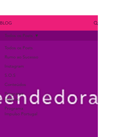
BLOG
Todos os Posts
Todos os Posts
Rumo ao Sucesso
Instagram
S.O.S
Conteúdos
Programa
Impulso
Programa
Impulso Portugal